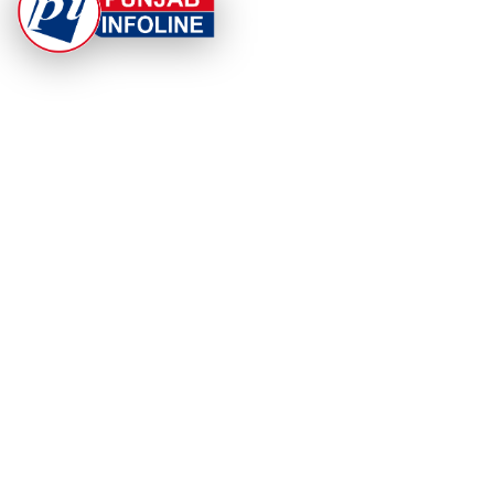
At Punjab Infoline, we are dedicated to providing top-
notch services and products to enhance your
experience. With a commitment to quality and
innovation, we strive to meet your needs.
PRODUCT
RESOURCES
Home
About Us
Categories
App Privacy Policy
Become a Reporter
Privacy Policy
Reporter Sign In
Contact Us
SaraBiT Media
Data Deletion