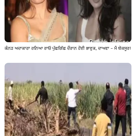
ਕੰਨੜ ਅਦਾਕਾਰਾ ਰਨਿਆ ਰਾਓ ਪੁੱਛਗਿੱਛ ਦੌਰਾਨ ਹੋਈ ਭਾਵੁਕ, ਦਾਅਵਾ – ਮੈਂ ਬੇਕਸੂਰ!