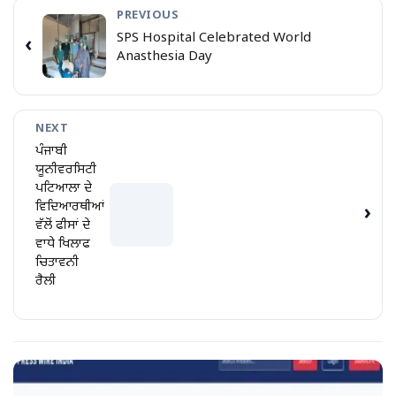
PREVIOUS
SPS Hospital Celebrated World
‹
Anasthesia Day
NEXT
ਪੰਜਾਬੀ
ਯੂਨੀਵਰਸਿਟੀ
ਪਟਿਆਲਾ ਦੇ
ਵਿਦਿਆਰਥੀਆਂ
›
ਵੱਲੋਂ ਫੀਸਾਂ ਦੇ
ਵਾਧੇ ਖਿਲਾਫ
ਚਿਤਾਵਨੀ
ਰੈਲੀ