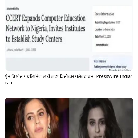
ਪ੍ਰੈਸ ਰਿਲੀਜ਼ ਪਬਲਿਸ਼ਿੰਗ ਲਈ ਨਵਾਂ ਡਿਜ਼ੀਟਲ ਪਲੇਟਫਾਰਮ ‘PressWire India’
ਲਾਂਚ