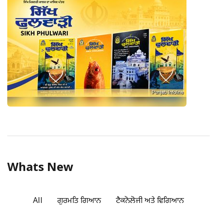
ਰਾਸ਼ਟਰਪਤੀ ਟਰੰਪ ਨੇ ਆਪਣੇ ਚੋਣ ਵਾਅਦੇ ਅਨੁਸਾਰ WHO ਤੋਂ
ਅਮਰੀਕਾ ਨੂੰ ਹਟਾਇਆ।
6
ਅੰਤਰਰਾਸ਼ਟਰੀ
ਡੋਨਾਲਡ ਟਰੰਪ ਨੇ 47ਵੇਂ ਰਾਸ਼ਟਰਪਤੀ ਵਜੋਂ ਕੀਤੀ ਵਾਪਸੀ
7
ਅੰਤਰਰਾਸ਼ਟਰੀ
ਲੇਬਨਾਨ ਵਿੱਚ ਸੰਯੁਕਤ ਰਾਸ਼ਟਰ ਦੀ ਸ਼ਾਂਤੀ ਸੈਨਾ ‘ਤੇ ਹਮਲਾ, 642
ਭਾਰਤੀ ਜਵਾਨਾਂ ਦੀ ਸੁਰੱਖਿਆ ਨੂੰ ਲੈ ਕੇ ਵਧੀ ਚਿੰਤਾ
8
Whats New
All
ਗੁਰਮਤਿ ਗਿਆਨ
ਟੈਕਨੋਲੋਜੀ ਅਤੇ ਵਿਗਿਆਨ