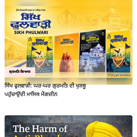
ਗੁਰਮਤਿ ਗਿਆਨ
ਸਿੱਖ ਫੁਲਵਾੜੀ: ਘਰ-ਘਰ ਗੁਰਮਤਿ ਦੀ ਖੁਸ਼ਬੂ
ਪਹੁੰਚਾਉਂਦੀ ਮਾਸਿਕ ਮੈਗਜ਼ੀਨ