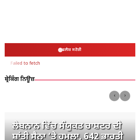
ਫਲੈਸ਼ ਸਟੋਰੀ
Failed to fetch
ਬ੍ਰੇਕਿੰਗ ਨਿਊਜ਼
‹
›