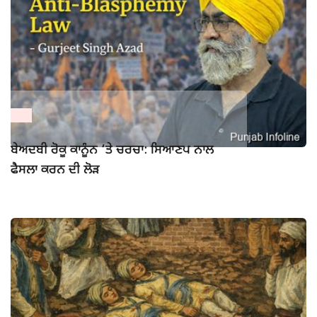
ਬੇਅਦਬੀ ਰੋਕੂ ਕਾਨੂੰਨ ‘ਤੇ ਚਰਚਾ: ਸਿਆਣਪ ਨਾਲ
ਫੈਸਲਾ ਕਰਨ ਦੀ ਲੋੜ