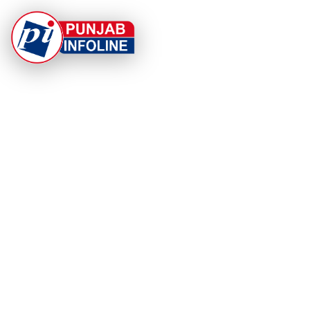
At Punjab Infoline, we are dedicated to providing top-
notch services and products to enhance your
experience. With a commitment to quality and
innovation, we strive to meet your needs.
PRODUCT
RESOURCES
Home
About Us
Categories
App Privacy Policy
Become a Reporter
Privacy Policy
Reporter Sign In
Contact Us
SaraBiT Media