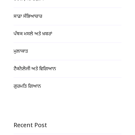
ਸਾਡਾ ਸੱਭਿਆਚਾਰ
ਪੰਥਕ ਮਸਲੇ ਅਤੇ ਖ਼ਬਰਾਂ
ਮੁਲਾਕਾਤ
ਟੈਕਨੋਲੋਜੀ ਅਤੇ ਵਿਗਿਆਨ
ਗੁਰਮਤਿ ਗਿਆਨ
Recent Post