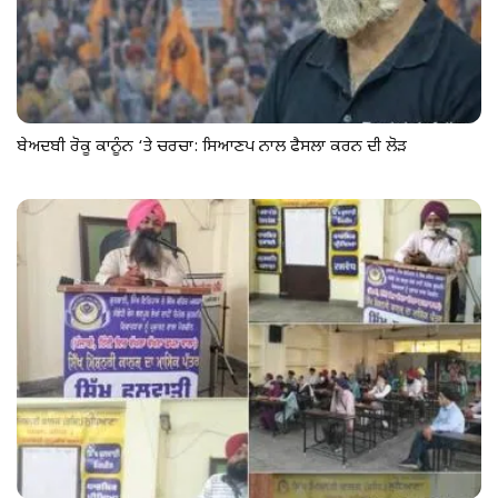
ਬੇਅਦਬੀ ਰੋਕੂ ਕਾਨੂੰਨ ‘ਤੇ ਚਰਚਾ: ਸਿਆਣਪ ਨਾਲ ਫੈਸਲਾ ਕਰਨ ਦੀ ਲੋੜ