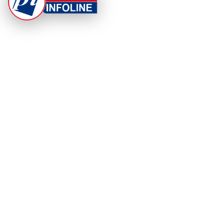
At Punjab Infoline, we are dedicated to providing top-
notch services and products to enhance your
experience. With a commitment to quality and
innovation, we strive to meet your needs.
PRODUCT
RESOURCES
Home
About Us
Categories
App Privacy Policy
Become a Reporter
Privacy Policy
Reporter Sign In
Contact Us
SaraBiT Media
Data Deletion