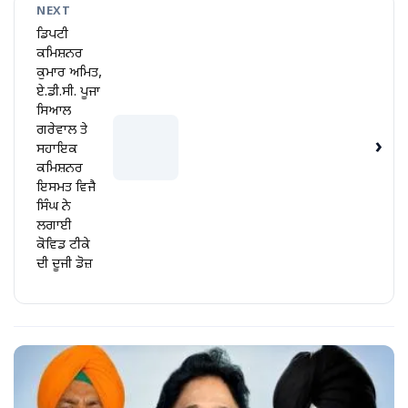
NEXT
ਡਿਪਟੀ
ਕਮਿਸ਼ਨਰ
ਕੁਮਾਰ ਅਮਿਤ,
ਏ.ਡੀ.ਸੀ. ਪੂਜਾ
ਸਿਆਲ
ਗਰੇਵਾਲ ਤੇ
›
ਸਹਾਇਕ
ਕਮਿਸ਼ਨਰ
ਇਸਮਤ ਵਿਜੈ
ਸਿੰਘ ਨੇ
ਲਗਾਈ
ਕੋਵਿਡ ਟੀਕੇ
ਦੀ ਦੂਜੀ ਡੋਜ਼