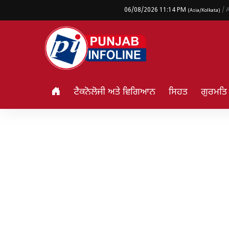
06/08/2026 11:14 PM
/ 
(Asia/Kolkata)
ਟੈਕਨੋਲੋਜੀ ਅਤੇ ਵਿਗਿਆਨ
ਸਿਹਤ
ਗੁਰਮਤ