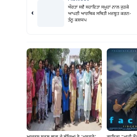
ਔਰਤਾਂ ਸਵੈ ਸਹਾਇਤਾ ਸਮੂਹਾਂ ਨਾਲ ਜੁੜਕੇ
‹
ਆਪਣੀ ਆਰਥਿਕ ਸਥਿਤੀ ਮਜ਼ਬੂਤ ਕਰਨ-
ਤੰਨੂ ਕਸ਼ਯਪ