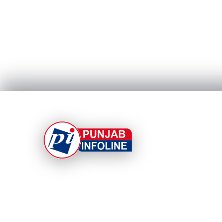
At Punjab Infoline, we are dedicated to providin
top-notch services and products to enhance you
experience. With a commitment to quality and
innovation, we strive to meet your needs.