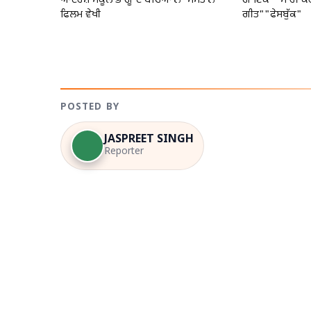
ਆਦਰਸ਼ ਸਕੂਲ ਭਾਗੂ ਦੇ ਬੱਚਿਆਂ ਨੇ 'ਮਸਤਾਨੇ'
ਗਾਇਕਾ "ਮਾਹੀ ਕੌਰ
ਫਿਲਮ ਵੇਖੀ
ਗੀਤ""ਫੇਸਬੁੱਕ"
POSTED BY
JASPREET SINGH
Reporter