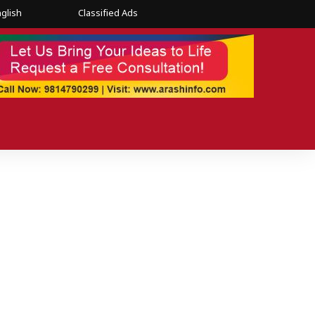
glish
Classified Ads