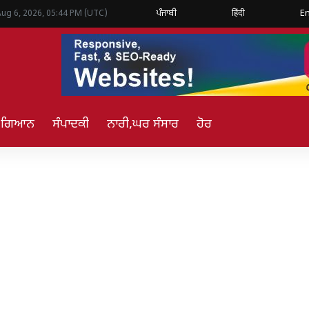
ਪੰਜਾਬੀ
हिंदी
En
Aug 6, 2026, 05:44 PM (UTC)
ਿ ਗਿਆਨ
ਸੰਪਾਦਕੀ
ਨਾਰੀ,ਘਰ ਸੰਸਾਰ
ਹੋਰ