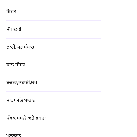
ਸਿਹਤ
ਸੰਪਾਦਕੀ
ਨਾਰੀ,ਘਰ ਸੰਸਾਰ
ਬਾਲ ਸੰਸਾਰ
ਰਚਨਾ,ਕਹਾਣੀ,ਲੇਖ
ਸਾਡਾ ਸੱਭਿਆਚਾਰ
ਪੰਥਕ ਮਸਲੇ ਅਤੇ ਖ਼ਬਰਾਂ
ਮੁਲਾਕਾਤ