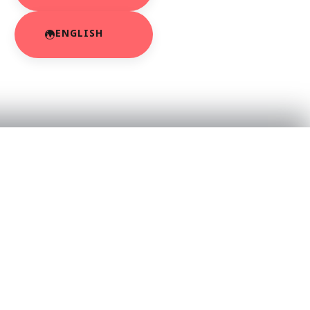
ENGLISH
RESOURCES
About Us
App Privacy Policy
r
Privacy Policy
Contact Us
SaraBiT Media
Data Deletion