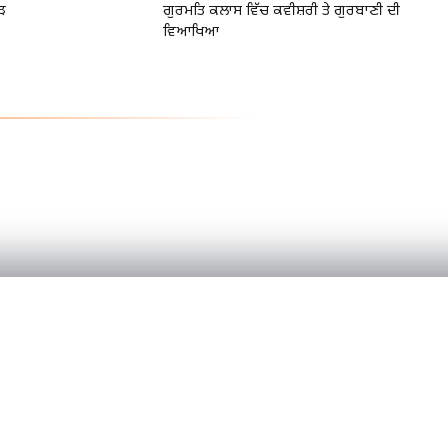
ੜ
ਗੁਰਮਤਿ ਕਲਾਸ ਵਿੱਚ ਕਵੀਸ਼ਰੀ ਤੇ ਗੁਰਬਾਣੀ ਦੀ
ਵਿਆਖਿਆ
PRODUCT
Home
Categories
Become a Reporte
g