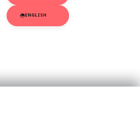
ENGLISH
RESOURCES
About Us
App Privacy Policy
r
Privacy Policy