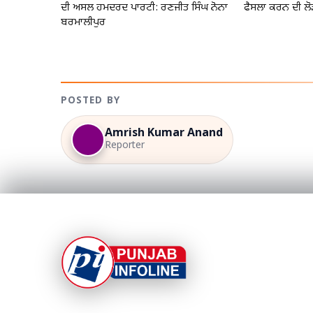
ਦੀ ਅਸਲ ਹਮਦਰਦ ਪਾਰਟੀ: ਰਣਜੀਤ ਸਿੰਘ ਨੋਨਾ
ਫੈਸਲਾ ਕਰਨ ਦੀ ਲੋ
ਬਰਮਾਲੀਪੁਰ
POSTED BY
Amrish Kumar Anand
Reporter
At Punjab Infoline, we are dedicated to providin