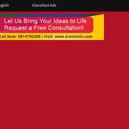
glish
Classified Ads