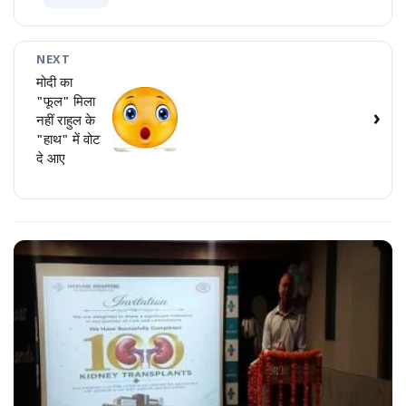
NEXT
मोदी का
"फूल" मिला
›
नहीं राहुल के
"हाथ" में वोट
दे आए