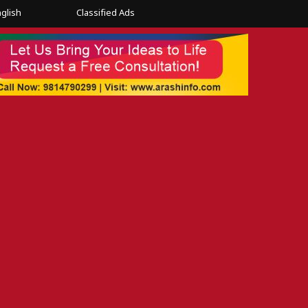
glish
Classified Ads