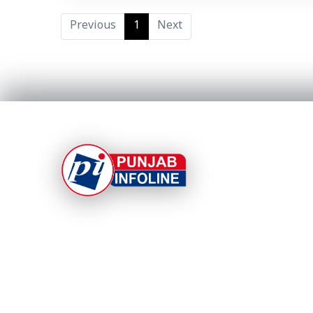
Previous
1
Next
At Punjab Infoline, we are dedicated to providin
top-notch services and products to enhance you
experience. With a commitment to quality and
innovation, we strive to meet your needs.