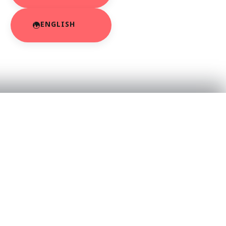
ENGLISH
RESOURCES
About Us
App Privacy Policy
r
Privacy Policy
Contact Us
SaraBiT Media
Data Deletion