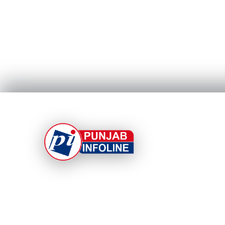
At Punjab Infoline, we are dedicated to providin
top-notch services and products to enhance you
experience. With a commitment to quality and
innovation, we strive to meet your needs.