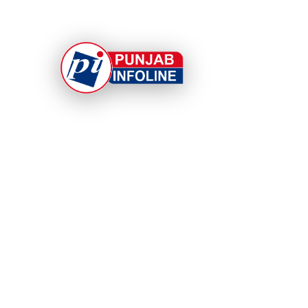
At Punjab Infoline, we are dedicated to providin
top-notch services and products to enhance you
experience. With a commitment to quality and
innovation, we strive to meet your needs.
© 2026 Punjab Infoline. All rights reserved. Cra