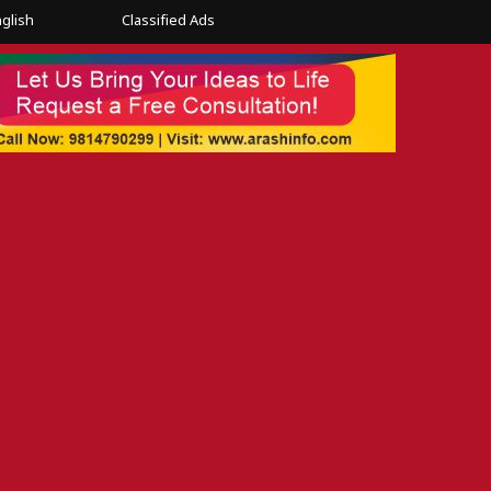
glish
Classified Ads