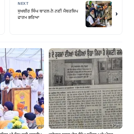
NEXT
ਸੁਖਬੀਰ ਸਿੰਘ ਬਾਦਲ ਨੇ ਨਵੀਂ ਮੈਂਬਰਸ਼ਿਪ
›
ਫਾਰਮ ਭਰਿਆ