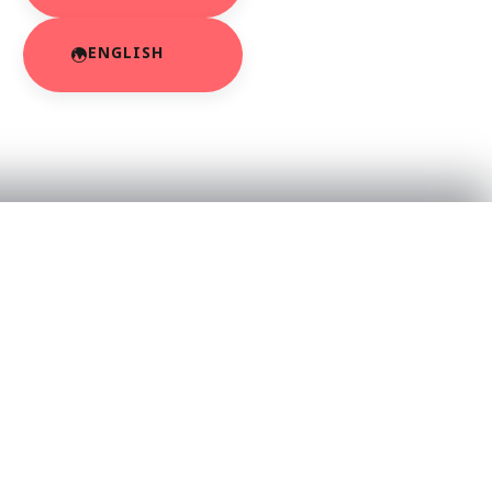
ENGLISH
RESOURCES
About Us
App Privacy Policy
r
Privacy Policy
Contact Us
SaraBiT Media
Data Deletion