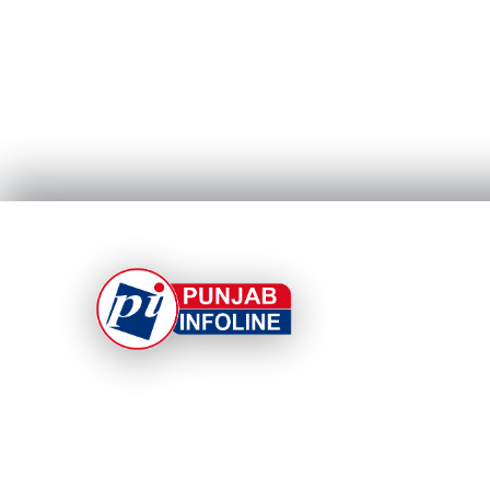
At Punjab Infoline, we are dedicated to providin
top-notch services and products to enhance you
experience. With a commitment to quality and
innovation, we strive to meet your needs.