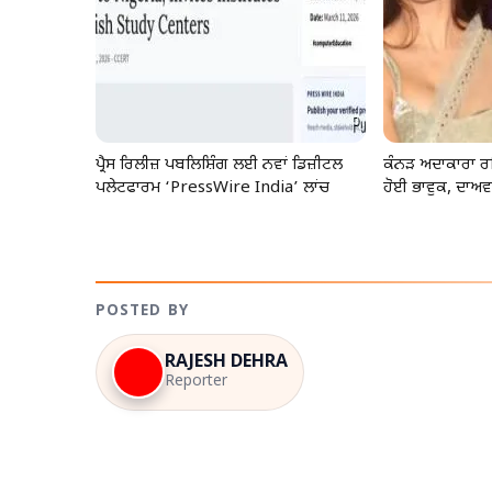
ਪ੍ਰੈਸ ਰਿਲੀਜ਼ ਪਬਲਿਸ਼ਿੰਗ ਲਈ ਨਵਾਂ ਡਿਜ਼ੀਟਲ
ਕੰਨੜ ਅਦਾਕਾਰਾ ਰ
ਪਲੇਟਫਾਰਮ ‘PressWire India’ ਲਾਂਚ
ਹੋਈ ਭਾਵੁਕ, ਦਾਅਵਾ
POSTED BY
RAJESH DEHRA
Reporter