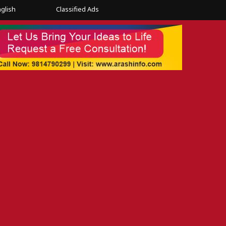
glish
Classified Ads