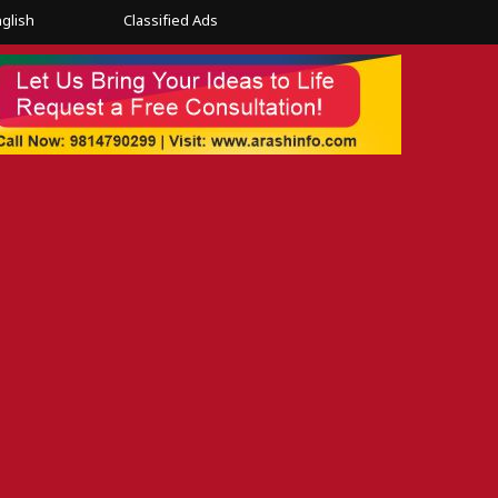
glish
Classified Ads