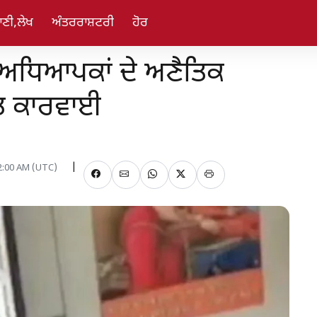
ਣੀ,ਲੇਖ
ਅੰਤਰਰਾਸ਼ਟਰੀ
ਹੋਰ
 ਅਧਿਆਪਕਾਂ ਦੇ ਅਣੈਤਿਕ
ਰੰਤ ਕਾਰਵਾਈ
12:00 AM (UTC)