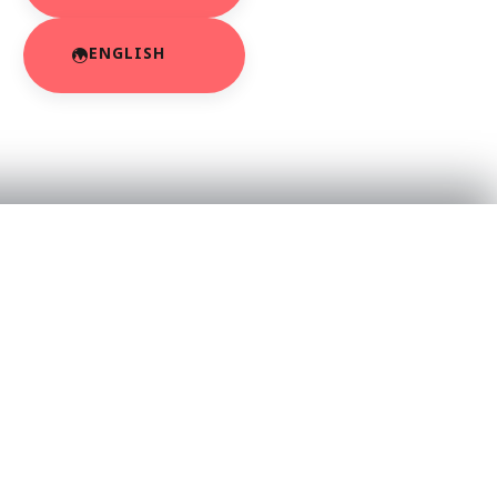
ENGLISH
RESOURCES
About Us
App Privacy Policy
r
Privacy Policy
Contact Us
SaraBiT Media
Data Deletion