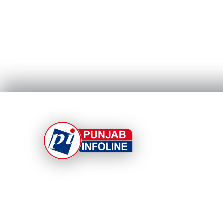
At Punjab Infoline, we are dedicated to providin
top-notch services and products to enhance you
experience. With a commitment to quality and
innovation, we strive to meet your needs.