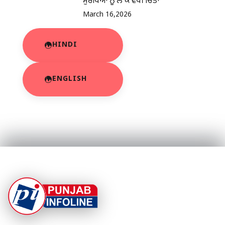
ਸੁਰੱਖਿਆ ਨੂੰ ਲੈ ਕੇ ਵਧੀ ਚਿੰਤਾ
March 16,2026
HINDI
ENGLISH