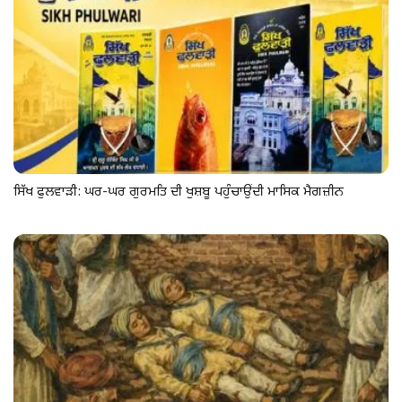
ਸਿੱਖ ਫੁਲਵਾੜੀ: ਘਰ-ਘਰ ਗੁਰਮਤਿ ਦੀ ਖੁਸ਼ਬੂ ਪਹੁੰਚਾਉਂਦੀ ਮਾਸਿਕ ਮੈਗਜ਼ੀਨ