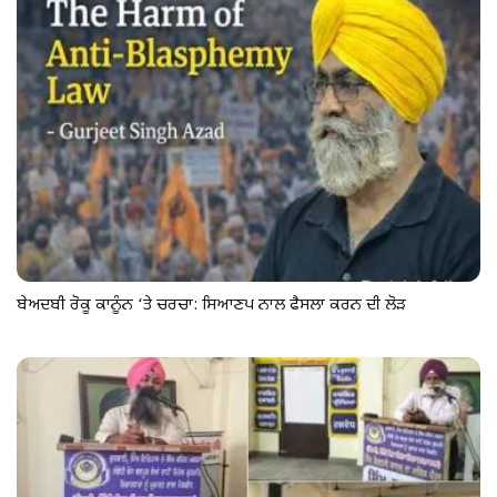
ਬੇਅਦਬੀ ਰੋਕੂ ਕਾਨੂੰਨ ‘ਤੇ ਚਰਚਾ: ਸਿਆਣਪ ਨਾਲ ਫੈਸਲਾ ਕਰਨ ਦੀ ਲੋੜ