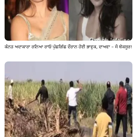
ਕੰਨੜ ਅਦਾਕਾਰਾ ਰਨਿਆ ਰਾਓ ਪੁੱਛਗਿੱਛ ਦੌਰਾਨ ਹੋਈ ਭਾਵੁਕ, ਦਾਅਵਾ – ਮੈਂ ਬੇਕਸੂਰ!