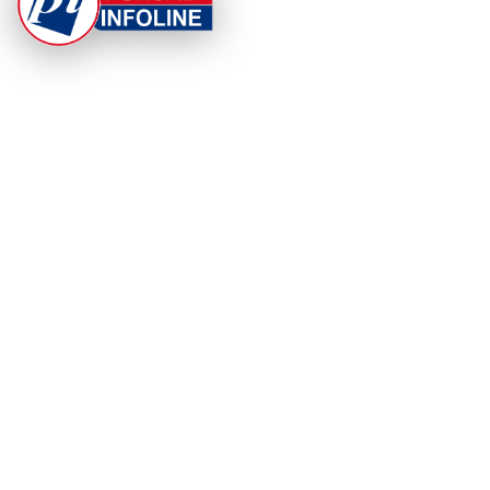
At Punjab Infoline, we are dedicated to providing top-
notch services and products to enhance your
experience. With a commitment to quality and
innovation, we strive to meet your needs.
PRODUCT
RESOURCES
Home
About Us
Categories
App Privacy Policy
Become a Reporter
Privacy Policy
Reporter Sign In
Contact Us
SaraBiT Media
Data Deletion