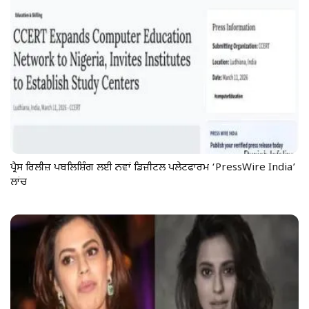
ਪ੍ਰੈਸ ਰਿਲੀਜ਼ ਪਬਲਿਸ਼ਿੰਗ ਲਈ ਨਵਾਂ ਡਿਜ਼ੀਟਲ ਪਲੇਟਫਾਰਮ ‘PressWire India’
ਲਾਂਚ