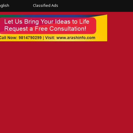
glish
Classified Ads