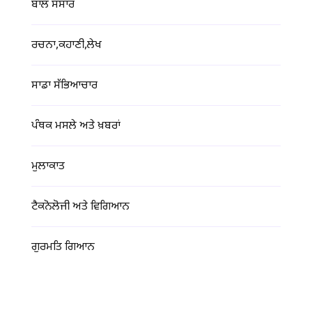
ਬਾਲ ਸੰਸਾਰ
ਰਚਨਾ,ਕਹਾਣੀ,ਲੇਖ
ਸਾਡਾ ਸੱਭਿਆਚਾਰ
ਪੰਥਕ ਮਸਲੇ ਅਤੇ ਖ਼ਬਰਾਂ
ਮੁਲਾਕਾਤ
ਟੈਕਨੋਲੋਜੀ ਅਤੇ ਵਿਗਿਆਨ
ਗੁਰਮਤਿ ਗਿਆਨ