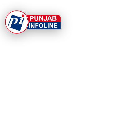
At Punjab Infoline, we are dedicated to providing top-
notch services and products to enhance your
experience. With a commitment to quality and
innovation, we strive to meet your needs.
PRODUCT
RESOURCES
Home
About Us
Categories
App Privacy Policy
Become a Reporter
Privacy Policy
Reporter Sign In
Contact Us