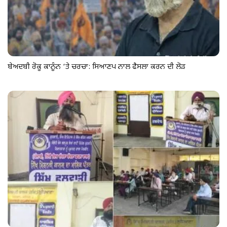
ਬੇਅਦਬੀ ਰੋਕੂ ਕਾਨੂੰਨ ‘ਤੇ ਚਰਚਾ: ਸਿਆਣਪ ਨਾਲ ਫੈਸਲਾ ਕਰਨ ਦੀ ਲੋੜ