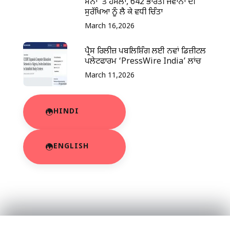
ਸੈਨਾ ‘ਤੇ ਹਮਲਾ, 642 ਭਾਰਤੀ ਜਵਾਨਾਂ ਦੀ
ਸੁਰੱਖਿਆ ਨੂੰ ਲੈ ਕੇ ਵਧੀ ਚਿੰਤਾ
March 16,2026
ਪ੍ਰੈਸ ਰਿਲੀਜ਼ ਪਬਲਿਸ਼ਿੰਗ ਲਈ ਨਵਾਂ ਡਿਜ਼ੀਟਲ
ਪਲੇਟਫਾਰਮ ‘PressWire India’ ਲਾਂਚ
March 11,2026
HINDI
ENGLISH