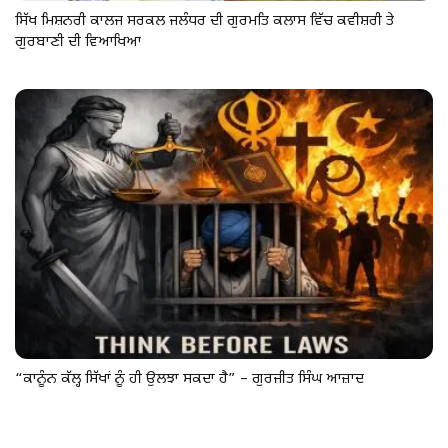
ਸਿੱਖ ਮਿਸ਼ਨਰੀ ਕਾਲਜ ਸਰਕਲ ਜਲੰਧਰ ਦੀ ਗੁਰਮਤਿ ਕਲਾਸ ਵਿੱਚ ਕਵੀਸ਼ਰੀ ਤੇ
ਗੁਰਬਾਣੀ ਦੀ ਵਿਆਖਿਆ
“ਕਾਨੂੰਨ ਕੱਲ੍ਹ ਸਿੱਖਾਂ ਨੂੰ ਹੀ ਉਲਝਾ ਸਕਦਾ ਹੈ” – ਗੁਰਜੀਤ ਸਿੰਘ ਆਜ਼ਾਦ