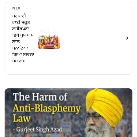
NEXT
ਸਰਕਾਰੀ
ਹਾਈ ਸਕੂਲ
ਨਸੀਬਪੁਰਾ
ਵਿਖੇ ਧੂਮ ਧਾਮ
›
ਨਾਲ
ਮਨਾਇਆ
ਗਿਆ ਸਲਾਨਾ
ਸਮਾਗਮ