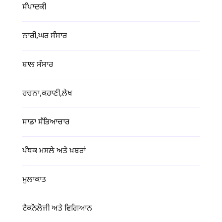
ਸੰਪਾਦਕੀ
ਨਾਰੀ,ਘਰ ਸੰਸਾਰ
ਬਾਲ ਸੰਸਾਰ
ਰਚਨਾ,ਕਹਾਣੀ,ਲੇਖ
ਸਾਡਾ ਸੱਭਿਆਚਾਰ
ਪੰਥਕ ਮਸਲੇ ਅਤੇ ਖ਼ਬਰਾਂ
ਮੁਲਾਕਾਤ
ਟੈਕਨੋਲੋਜੀ ਅਤੇ ਵਿਗਿਆਨ