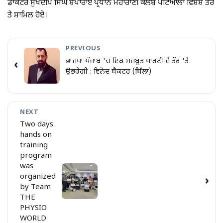
ਡਾਕਟਰ ਸੁਖਦੀਪ ਸਿੰਘ ਬੋਪਾਰਾਏ ਪ੍ਰਧਾਨ ਮਹਾਰਾਣੀ ਕਲੱਬ ਪਟਿਆਲਾ ਵਿਸ਼ੇਸ਼ ਤੌਰ
ਤੇ ਸ਼ਾਮਿਲ ਹੋਏ।
PREVIOUS
ਭਾਜਪਾ ਪੰਜਾਬ 'ਚ ਇਕ ਮਜਬੂਤ ਪਾਰਟੀ ਦੇ ਤੌਰ 'ਤੇ
‹
ਉਭਰੇਗੀ : ਵਿਨੋਦ ਬੈਕਟਰ (ਬਿੱਲਾ)
NEXT
Two days
hands on
training
program
was
organized
›
by Team
THE
PHYSIO
WORLD