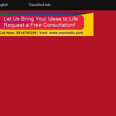
glish
Classified Ads