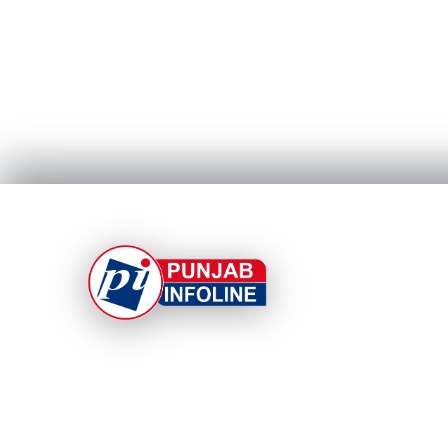
At Punjab Infoline, we are dedicated to providin
top-notch services and products to enhance you
experience. With a commitment to quality and
innovation, we strive to meet your needs.