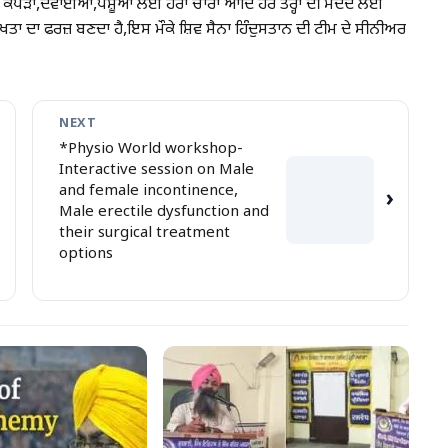
ੋਜਨ, ਕੱਪੜਾ,ਦਵਾਈਆਂ,ਪਸ਼ੂਆਂ ਲਈ ਹਰਾ ਚਾਰਾ ਆਦਿ ਹਰ ਤਰ੍ਹਾਂ ਦੀ ਮਦਦ ਲਈ
ਖਤਾ ਦਾ ਫਰਜ਼ ਬਣਦਾ ਹੈ,ਇਸ ਮੌਕੇ ਸ਼ਿਵ ਸੈਨਾ ਹਿੰਦੁਸਤਾਨ ਦੀ ਟੀਮ ਦੇ ਸੀਨੀਅਰ
NEXT
*Physio World workshop-
Interactive session on Male
and female incontinence,
›
Male erectile dysfunction and
their surgical treatment
options