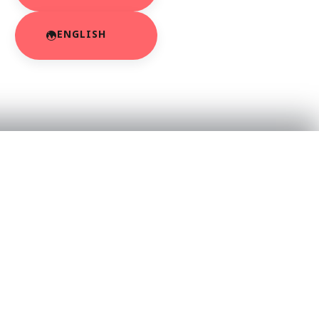
ENGLISH
RESOURCES
About Us
App Privacy Policy
r
Privacy Policy
Contact Us
SaraBiT Media
Data Deletion