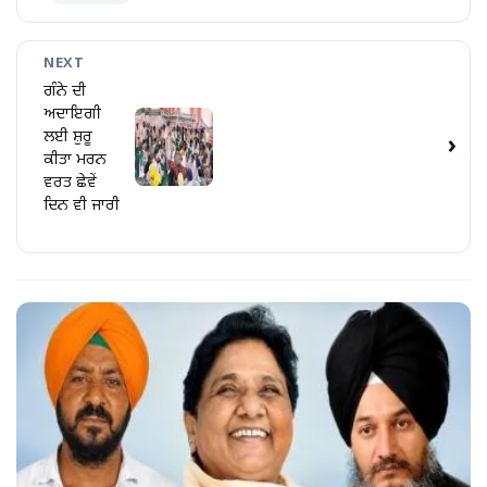
NEXT
ਗੰਨੇ ਦੀ
ਅਦਾਇਗੀ
ਲਈ ਸ਼ੁਰੂ
›
ਕੀਤਾ ਮਰਨ
ਵਰਤ ਛੇਵੇਂ
ਦਿਨ ਵੀ ਜਾਰੀ