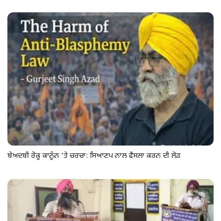
ਬੇਅਦਬੀ ਰੋਕੂ ਕਾਨੂੰਨ ‘ਤੇ ਚਰਚਾ: ਸਿਆਣਪ ਨਾਲ ਫੈਸਲਾ ਕਰਨ ਦੀ ਲੋੜ