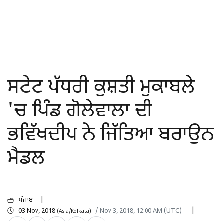
ਸਟੇਟ ਪੱਧਰੀ ਕੁਸ਼ਤੀ ਮੁਕਾਬਲੇ
'ਚ ਪਿੰਡ ਗੋਲੇਵਾਲਾ ਦੀ
ਭਵਿੱਖਦੀਪ ਨੇ ਜਿੱਤਿਆ ਬਰਾਉਨ
ਮੈਡਲ
ਪੰਜਾਬ
03 Nov, 2018
/ Nov 3, 2018, 12:00 AM (UTC)
(Asia/Kolkata)