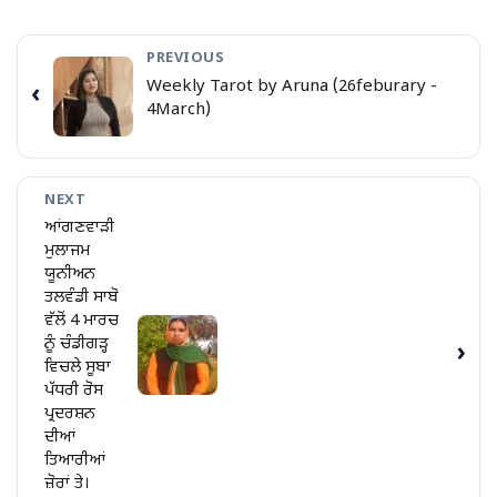
PREVIOUS
Weekly Tarot by Aruna (26feburary -
‹
4March)
NEXT
ਆਂਗਣਵਾੜੀ
ਮੁਲਾਜਮ
ਯੂਨੀਅਨ
ਤਲਵੰਡੀ ਸਾਬੋ
ਵੱਲੋਂ 4 ਮਾਰਚ
ਨੂੰ ਚੰਡੀਗੜ੍ਹ
›
ਵਿਚਲੇ ਸੂਬਾ
ਪੱਧਰੀ ਰੋਸ
ਪ੍ਰਦਰਸ਼ਨ
ਦੀਆਂ
ਤਿਆਰੀਆਂ
ਜ਼ੋਰਾਂ ਤੇ।