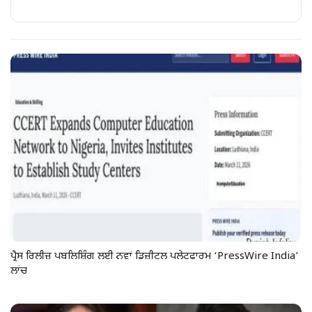
ਪ੍ਰੈਸ ਰਿਲੀਜ਼ ਪਬਲਿਸ਼ਿੰਗ ਲਈ ਨਵਾਂ ਡਿਜ਼ੀਟਲ ਪਲੇਟਫਾਰਮ ‘PressWire India’
ਲਾਂਚ