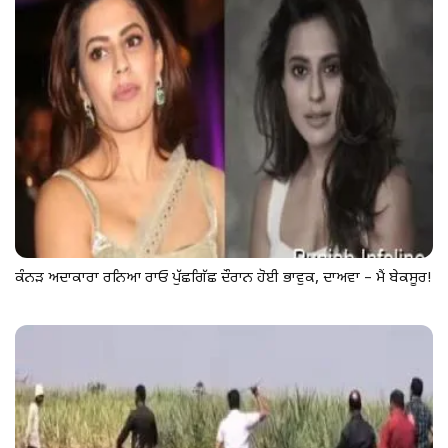
ਕੰਨੜ ਅਦਾਕਾਰਾ ਰਨਿਆ ਰਾਓ ਪੁੱਛਗਿੱਛ ਦੌਰਾਨ ਹੋਈ ਭਾਵੁਕ, ਦਾਅਵਾ – ਮੈਂ ਬੇਕਸੂਰ!