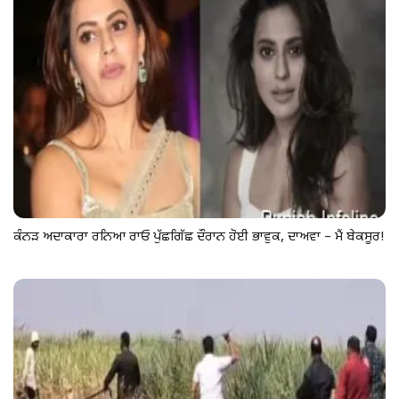
ਕੰਨੜ ਅਦਾਕਾਰਾ ਰਨਿਆ ਰਾਓ ਪੁੱਛਗਿੱਛ ਦੌਰਾਨ ਹੋਈ ਭਾਵੁਕ, ਦਾਅਵਾ – ਮੈਂ ਬੇਕਸੂਰ!