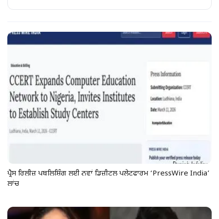
ਪ੍ਰੈਸ ਰਿਲੀਜ਼ ਪਬਲਿਸ਼ਿੰਗ ਲਈ ਨਵਾਂ ਡਿਜ਼ੀਟਲ ਪਲੇਟਫਾਰਮ ‘PressWire India’
ਲਾਂਚ