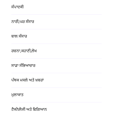
ਸੰਪਾਦਕੀ
ਨਾਰੀ,ਘਰ ਸੰਸਾਰ
ਬਾਲ ਸੰਸਾਰ
ਰਚਨਾ,ਕਹਾਣੀ,ਲੇਖ
ਸਾਡਾ ਸੱਭਿਆਚਾਰ
ਪੰਥਕ ਮਸਲੇ ਅਤੇ ਖ਼ਬਰਾਂ
ਮੁਲਾਕਾਤ
ਟੈਕਨੋਲੋਜੀ ਅਤੇ ਵਿਗਿਆਨ