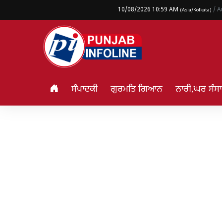
10/08/2026 10:59 AM
/ A
(Asia/Kolkata)
ਸੰਪਾਦਕੀ
ਗੁਰਮਤਿ ਗਿਆਨ
ਨਾਰੀ,ਘਰ ਸੰਸ