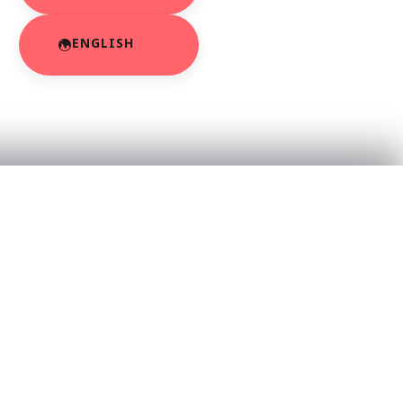
ENGLISH
RESOURCES
About Us
App Privacy Policy
r
Privacy Policy
Contact Us
SaraBiT Media
Data Deletion