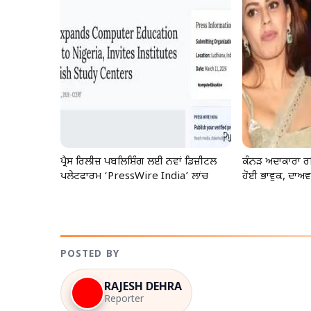
ਪ੍ਰੈਸ ਰਿਲੀਜ਼ ਪਬਲਿਸ਼ਿੰਗ ਲਈ ਨਵਾਂ ਡਿਜ਼ੀਟਲ
ਕੰਨੜ ਅਦਾਕਾਰਾ ਰ
ਪਲੇਟਫਾਰਮ ‘PressWire India’ ਲਾਂਚ
ਹੋਈ ਭਾਵੁਕ, ਦਾਅਵਾ
POSTED BY
RAJESH DEHRA
Reporter