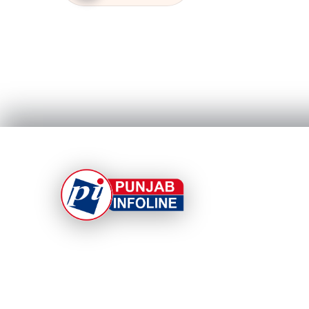
At Punjab Infoline, we are dedicated to providin
top-notch services and products to enhance you
experience. With a commitment to quality and
innovation, we strive to meet your needs.