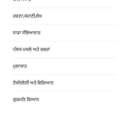
ਰਚਨਾ,ਕਹਾਣੀ,ਲੇਖ
ਸਾਡਾ ਸੱਭਿਆਚਾਰ
ਪੰਥਕ ਮਸਲੇ ਅਤੇ ਖ਼ਬਰਾਂ
ਮੁਲਾਕਾਤ
ਟੈਕਨੋਲੋਜੀ ਅਤੇ ਵਿਗਿਆਨ
ਗੁਰਮਤਿ ਗਿਆਨ