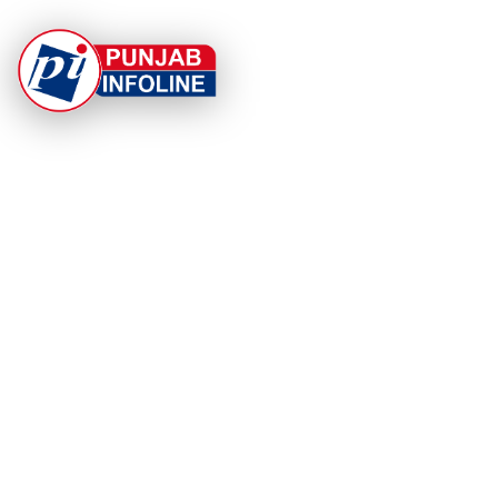
At Punjab Infoline, we are dedicated to providing top-
notch services and products to enhance your
experience. With a commitment to quality and
innovation, we strive to meet your needs.
PRODUCT
RESOURCES
Home
About Us
Categories
App Privacy Policy
Become a Reporter
Privacy Policy
Reporter Sign In
Contact Us
SaraBiT Media