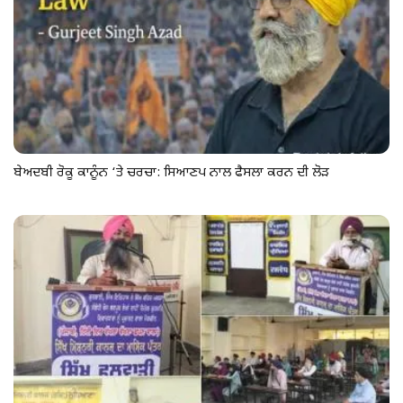
ਬੇਅਦਬੀ ਰੋਕੂ ਕਾਨੂੰਨ ‘ਤੇ ਚਰਚਾ: ਸਿਆਣਪ ਨਾਲ ਫੈਸਲਾ ਕਰਨ ਦੀ ਲੋੜ