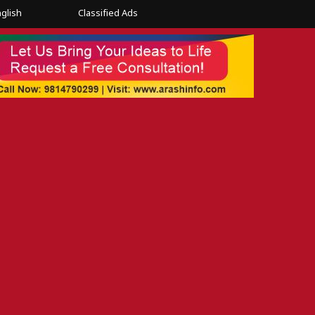
glish
Classified Ads