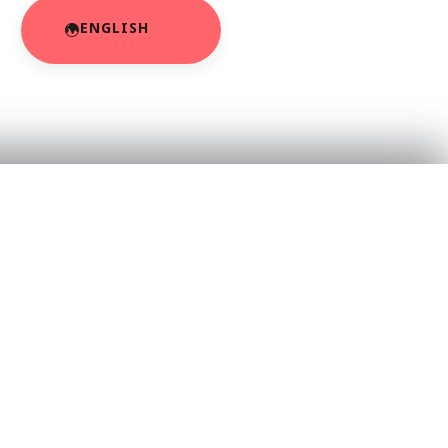
ENGLISH
RESOURCES
About Us
App Privacy Policy
r
Privacy Policy
Contact Us
SaraBiT Media
Data Deletion