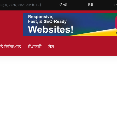
ਪੰਜਾਬੀ
हिंदी
E
Aug 6, 2026, 05:23 AM (UTC)
ਅਤੇ ਵਿਗਿਆਨ
ਸੰਪਾਦਕੀ
ਹੋਰ