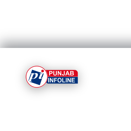
At Punjab Infoline, we are dedicated to providin
top-notch services and products to enhance you
experience. With a commitment to quality and
innovation, we strive to meet your needs.