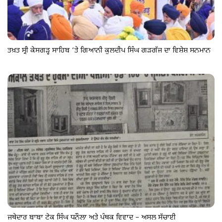
ਤਖ਼ਤ ਸ੍ਰੀ ਕੇਸਗੜ੍ਹ ਸਾਹਿਬ ’ਤੇ ਗਿਆਨੀ ਕੁਲਦੀਪ ਸਿੰਘ ਗੜਗੱਜ ਦਾ ਵਿਸ਼ੇਸ਼ ਸਨਮਾਨ
ਜਥੇਦਾਰ ਬਾਬਾ ਟੇਕ ਸਿੰਘ ਧਨੌਲਾ ਅਤੇ ਪੰਥਕ ਵਿਵਾਦ – ਅਸਲ ਸੱਚਾਈ