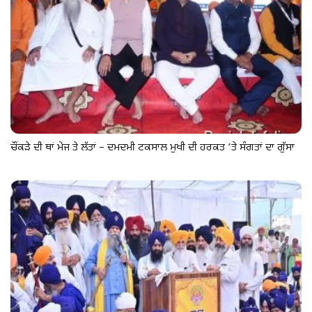
ਚੌਂਕੜੇ ਦੀ ਥਾਂ ਮੇਜ ਤੇ ਲੱਤਾਂ – ਦਮਦਮੀ ਟਕਸਾਲ ਮੁਖੀ ਦੀ ਹਰਕਤ ’ਤੇ ਸੰਗਤਾਂ ਦਾ ਗੁੱਸਾ