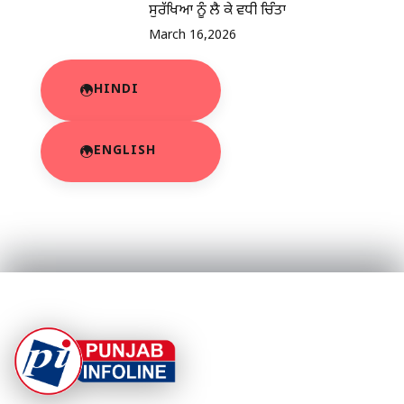
ਸੁਰੱਖਿਆ ਨੂੰ ਲੈ ਕੇ ਵਧੀ ਚਿੰਤਾ
March 16,2026
HINDI
ENGLISH