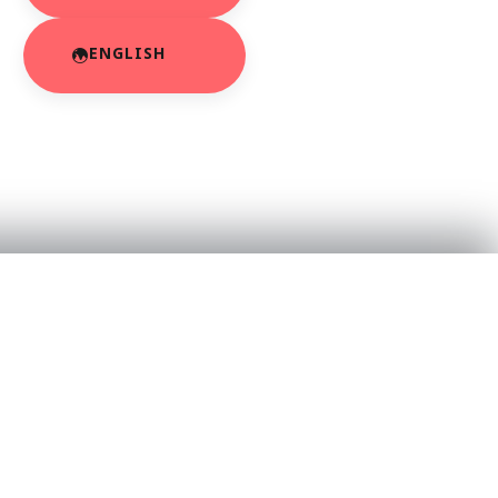
ENGLISH
RESOURCES
About Us
App Privacy Policy
r
Privacy Policy
Contact Us
SaraBiT Media