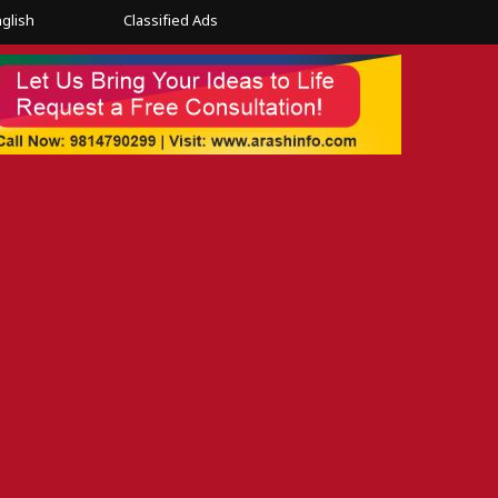
glish
Classified Ads