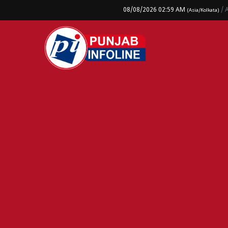
08/08/2026 02:59 AM
/ 
(Asia/Kolkata)