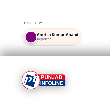
POSTED BY
Amrish Kumar Anand
Reporter
At Punjab Infoline, we are dedicated to providin
top-notch services and products to enhance you
experience. With a commitment to quality and