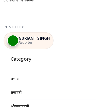
ਗੁਰਬਾਣੀ ਦੀ ਵਿਆਖਿਆ
POSTED BY
GURJANT SINGH
Reporter
Category
ਪੰਜਾਬ
ਰਾਸ਼ਟਰੀ
ਅੰਤਰਰਾਸ਼ਟਰੀ