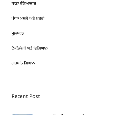
ਸਾਡਾ ਸੱਭਿਆਚਾਰ
ਪੰਥਕ ਮਸਲੇ ਅਤੇ ਖ਼ਬਰਾਂ
ਮੁਲਾਕਾਤ
ਟੈਕਨੋਲੋਜੀ ਅਤੇ ਵਿਗਿਆਨ
ਗੁਰਮਤਿ ਗਿਆਨ
Recent Post