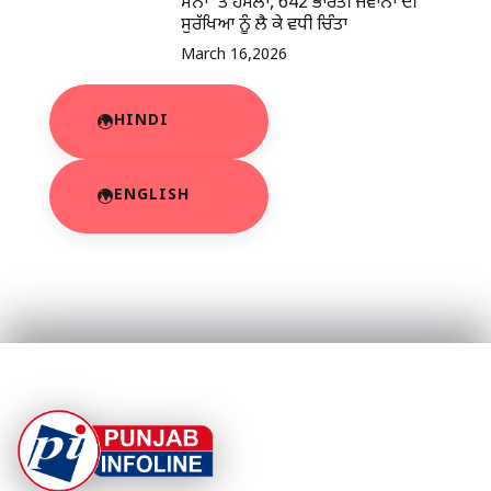
ਸੈਨਾ ‘ਤੇ ਹਮਲਾ, 642 ਭਾਰਤੀ ਜਵਾਨਾਂ ਦੀ
ਸੁਰੱਖਿਆ ਨੂੰ ਲੈ ਕੇ ਵਧੀ ਚਿੰਤਾ
March 16,2026
HINDI
ENGLISH