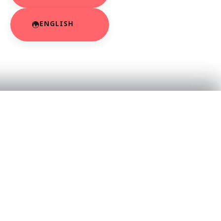
ENGLISH
RESOURCES
About Us
App Privacy Policy
r
Privacy Policy
Contact Us
SaraBiT Media
Data Deletion