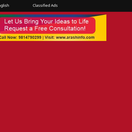
glish
Classified Ads