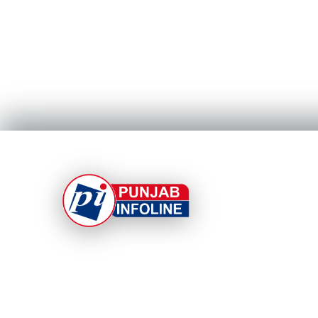
At Punjab Infoline, we are dedicated to providin
top-notch services and products to enhance you
experience. With a commitment to quality and
innovation, we strive to meet your needs.