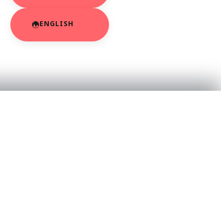
ENGLISH
RESOURCES
About Us
App Privacy Policy
r
Privacy Policy
Contact Us
SaraBiT Media
Data Deletion