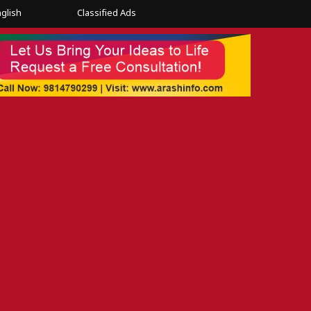
glish
Classified Ads