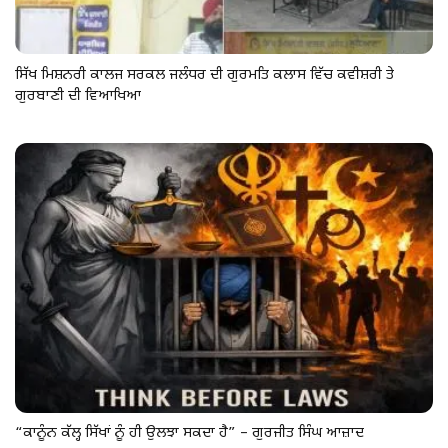
ਸਿੱਖ ਮਿਸ਼ਨਰੀ ਕਾਲਜ ਸਰਕਲ ਜਲੰਧਰ ਦੀ ਗੁਰਮਤਿ ਕਲਾਸ ਵਿੱਚ ਕਵੀਸ਼ਰੀ ਤੇ
ਗੁਰਬਾਣੀ ਦੀ ਵਿਆਖਿਆ
“ਕਾਨੂੰਨ ਕੱਲ੍ਹ ਸਿੱਖਾਂ ਨੂੰ ਹੀ ਉਲਝਾ ਸਕਦਾ ਹੈ” – ਗੁਰਜੀਤ ਸਿੰਘ ਆਜ਼ਾਦ