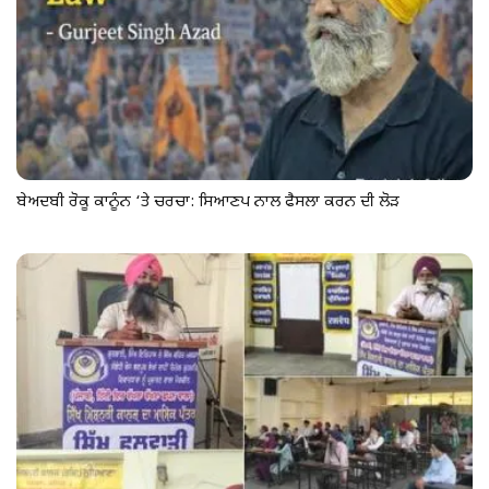
ਬੇਅਦਬੀ ਰੋਕੂ ਕਾਨੂੰਨ ‘ਤੇ ਚਰਚਾ: ਸਿਆਣਪ ਨਾਲ ਫੈਸਲਾ ਕਰਨ ਦੀ ਲੋੜ