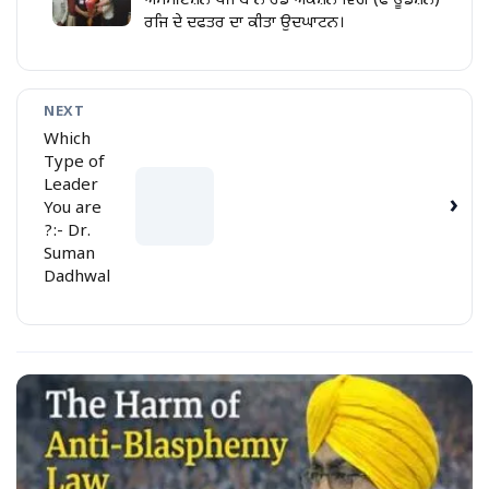
ਐਸੋਸੀਏਸ਼ਨ ਪੰਜਾਬ ਨੇ ਰੇਡ ਐਕਸ਼ਨ ਵਿੰਗ (ਫਾਊਂਡੇਸ਼ਨ)
ਰਜਿ ਦੇ ਦਫਤਰ ਦਾ ਕੀਤਾ ਉਦਘਾਟਨ।
NEXT
Which
Type of
Leader
›
You are
?:- Dr.
Suman
Dadhwal