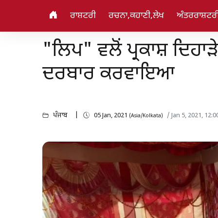
ਰਾਸ਼ਟਰੀ
ਰਚਨਾ,ਕਹਾਣੀ,ਲੇਖ
ਅੰਤਰਰਾਸ਼ਟਰ
"ਲਿਪ" ਵਲੋਂ ਪ੍ਰਕਾਸ਼ ਦਿਹਾ
ਦਰਬਾਰ ਕਰਵਾਇਆ
ਪੰਜਾਬ
05 Jan, 2021
/ Jan 5, 2021, 12:
(Asia/Kolkata)