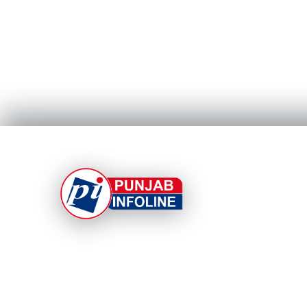
At Punjab Infoline, we are dedicated to providin
top-notch services and products to enhance you
experience. With a commitment to quality and
innovation, we strive to meet your needs.