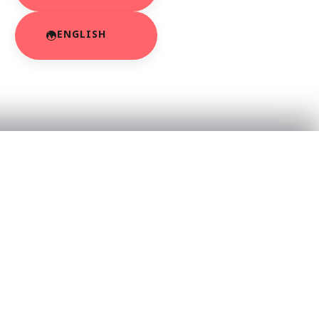
ENGLISH
RESOURCES
About Us
App Privacy Policy
r
Privacy Policy
Contact Us
SaraBiT Media
Data Deletion