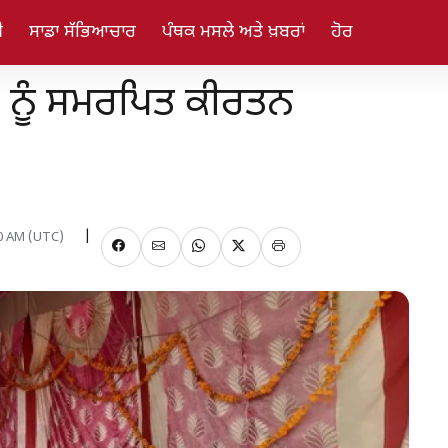
ੀ
ਸਾਡਾ ਸੱਭਿਆਚਾਰ
ਪੰਥਕ ਮਸਲੇ ਅਤੇ ਖ਼ਬਰਾਂ
ਹੋਰ
ੜੇ ਨੂੰ ਸਮਰਪਿਤ ਕੀਰਤਨ
00 AM (UTC)