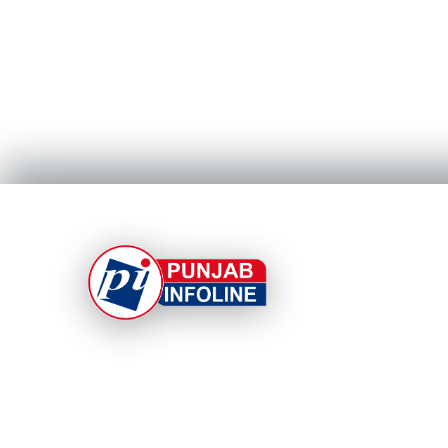
At Punjab Infoline, we are dedicated to providin
top-notch services and products to enhance you
experience. With a commitment to quality and
innovation, we strive to meet your needs.