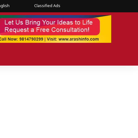
glish
Classified Ads