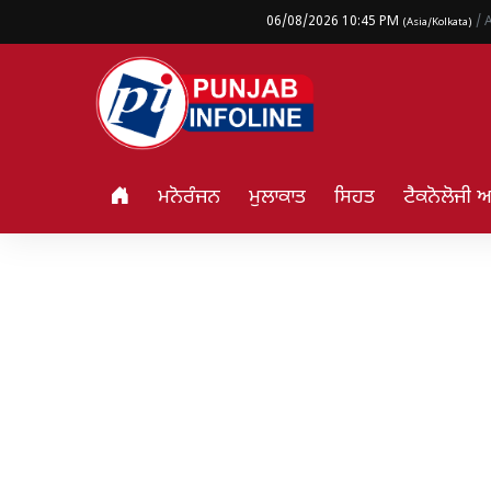
06/08/2026 10:45 PM
/ 
(Asia/Kolkata)
ਮਨੋਰੰਜਨ
ਮੁਲਾਕਾਤ
ਸਿਹਤ
ਟੈਕਨੋਲੋਜੀ 