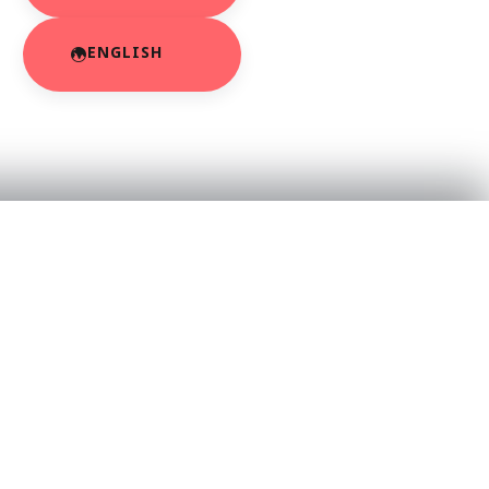
ENGLISH
RESOURCES
About Us
App Privacy Policy
r
Privacy Policy
Contact Us
SaraBiT Media
Data Deletion