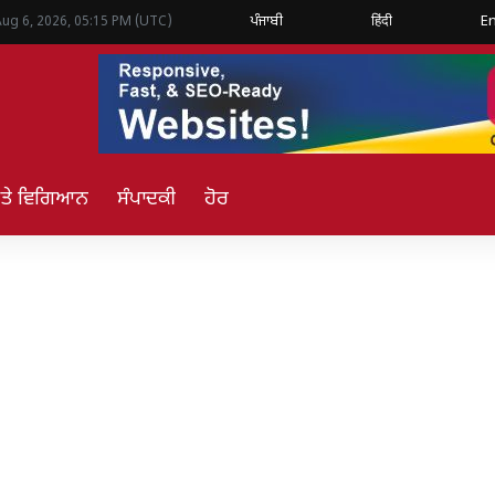
ਪੰਜਾਬੀ
हिंदी
En
Aug 6, 2026, 05:15 PM (UTC)
ਅਤੇ ਵਿਗਿਆਨ
ਸੰਪਾਦਕੀ
ਹੋਰ