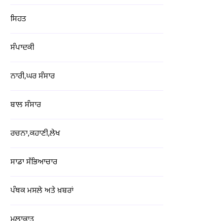
ਸਿਹਤ
ਸੰਪਾਦਕੀ
ਨਾਰੀ,ਘਰ ਸੰਸਾਰ
ਬਾਲ ਸੰਸਾਰ
ਰਚਨਾ,ਕਹਾਣੀ,ਲੇਖ
ਸਾਡਾ ਸੱਭਿਆਚਾਰ
ਪੰਥਕ ਮਸਲੇ ਅਤੇ ਖ਼ਬਰਾਂ
ਮੁਲਾਕਾਤ