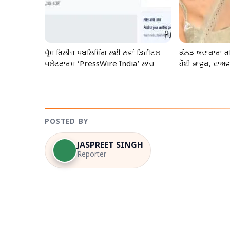
ਪ੍ਰੈਸ ਰਿਲੀਜ਼ ਪਬਲਿਸ਼ਿੰਗ ਲਈ ਨਵਾਂ ਡਿਜ਼ੀਟਲ
ਕੰਨੜ ਅਦਾਕਾਰਾ ਰ
ਪਲੇਟਫਾਰਮ ‘PressWire India’ ਲਾਂਚ
ਹੋਈ ਭਾਵੁਕ, ਦਾਅਵਾ
POSTED BY
JASPREET SINGH
Reporter