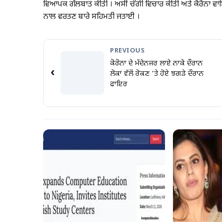
ਵਿਆਪਕ ਗੱਲਬਾਤ ਕੀਤੀ । ਅਸੀਂ ਚੰਗੀ ਵਿਚਾਰ ਕੀਤੀ ਅਤੇ ਕੋਰੋਨਾ ਵ
ਨਾਲ ਵਰਤਣ ਬਾਰੇ ਸਹਿਮਤੀ ਜਤਾਈ ।
PREVIOUS
ਕੋਰੋਨਾ ਦੇ ਮੱਦੇਨਜਰ ਲਾਏ ਨਾਕੇ ਦੌਰਾਨ
‹
ਲੋਕਾਂ ਵੱਲੋਂ ਰੋਕਣ ’ਤੇ ਹੋਏ ਝਗੜੇ ਦੌਰਾਨ
ਫਾਇਰ