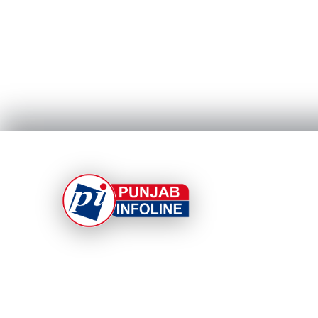
At Punjab Infoline, we are dedicated to providin
top-notch services and products to enhance you
experience. With a commitment to quality and
innovation, we strive to meet your needs.