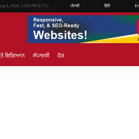
ਪੰਜਾਬੀ
हिंदी
En
Aug 6, 2026, 12:05 PM (UTC)
ਅਤੇ ਵਿਗਿਆਨ
ਸੰਪਾਦਕੀ
ਹੋਰ