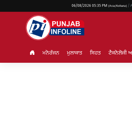
06/08/2026 05:35 PM
/ 
(Asia/Kolkata)
ਮਨੋਰੰਜਨ
ਮੁਲਾਕਾਤ
ਸਿਹਤ
ਟੈਕਨੋਲੋਜੀ 