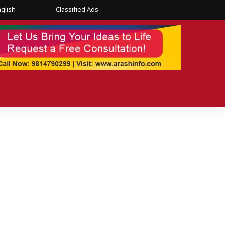
glish
Classified Ads