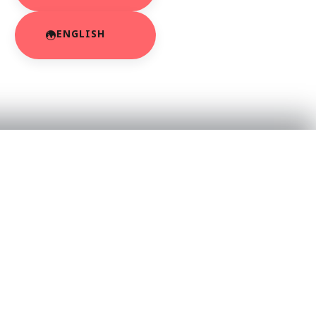
ENGLISH
RESOURCES
About Us
App Privacy Policy
r
Privacy Policy
Contact Us
SaraBiT Media
Data Deletion