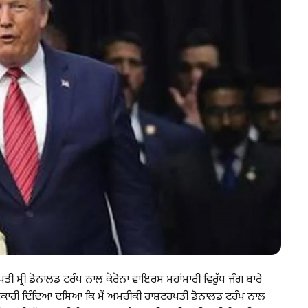
ਟਰਪਤੀ ਸ੍ਰੀ ਡੋਨਾਲਡ ਟਰੰਪ ਨਾਲ ਕੋਰੋਨਾ ਵਾਇਰਸ ਮਹਾਂਮਾਰੀ ਵਿਰੁੱਧ ਜੰਗ ਬਾਰੇ
 ਜਾਣਕਾਰੀ ਦਿੰਦਿਆ ਦਸਿਆ ਕਿ ਮੈਂ ਅਮਰੀਕੀ ਰਾਸ਼ਟਰਪਤੀ ਡੋਨਾਲਡ ਟਰੰਪ ਨਾਲ