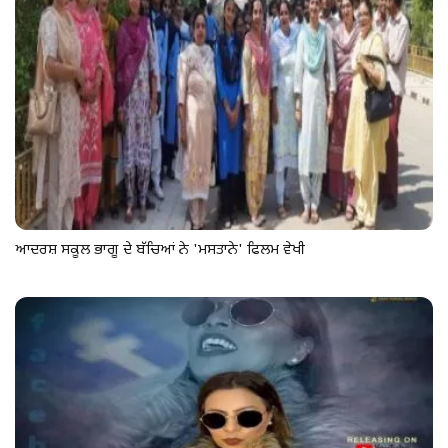
ਆਦਰਸ਼ ਸਕੂਲ ਭਾਗੂ ਦੇ ਬੱਚਿਆਂ ਨੇ 'ਮਸਤਾਨੇ' ਫਿਲਮ ਵੇਖੀ