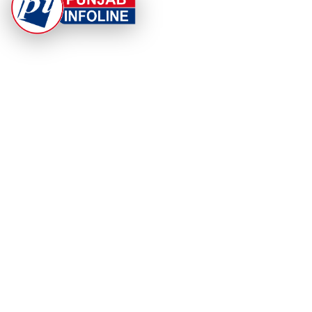
At Punjab Infoline, we are dedicated to providing top-
notch services and products to enhance your
experience. With a commitment to quality and
innovation, we strive to meet your needs.
PRODUCT
RESOURCES
Home
About Us
Categories
App Privacy Policy
Become a Reporter
Privacy Policy
Reporter Sign In
Contact Us
SaraBiT Media
Data Deletion