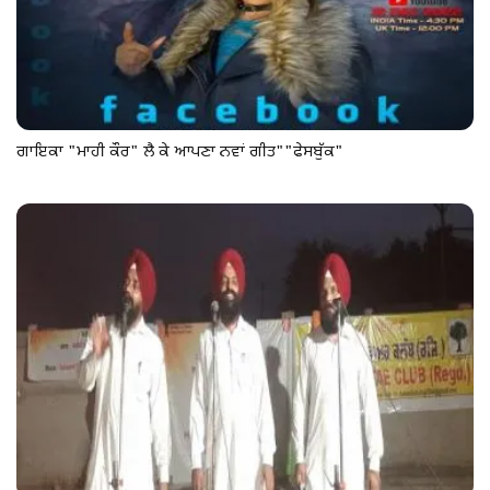
ਗਾਇਕਾ "ਮਾਹੀ ਕੌਰ" ਲੈ ਕੇ ਆਪਣਾ ਨਵਾਂ ਗੀਤ""ਫੇਸਬੁੱਕ"