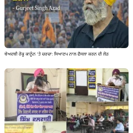
ਬੇਅਦਬੀ ਰੋਕੂ ਕਾਨੂੰਨ ‘ਤੇ ਚਰਚਾ: ਸਿਆਣਪ ਨਾਲ ਫੈਸਲਾ ਕਰਨ ਦੀ ਲੋੜ