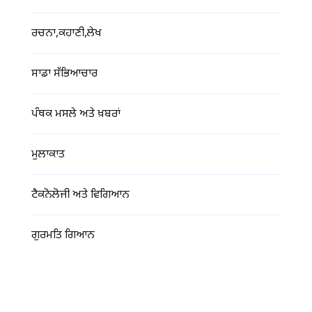
ਰਚਨਾ,ਕਹਾਣੀ,ਲੇਖ
ਸਾਡਾ ਸੱਭਿਆਚਾਰ
ਪੰਥਕ ਮਸਲੇ ਅਤੇ ਖ਼ਬਰਾਂ
ਮੁਲਾਕਾਤ
ਟੈਕਨੋਲੋਜੀ ਅਤੇ ਵਿਗਿਆਨ
ਗੁਰਮਤਿ ਗਿਆਨ