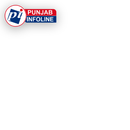
At Punjab Infoline, we are dedicated to providing top-
notch services and products to enhance your
experience. With a commitment to quality and
innovation, we strive to meet your needs.
PRODUCT
RESOURCES
Home
About Us
Categories
App Privacy Policy
Become a Reporter
Privacy Policy
Reporter Sign In
Contact Us
SaraBiT Media