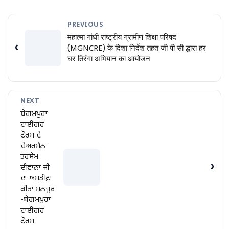
PREVIOUS
महात्मा गांधी राष्ट्रीय ग्रामीण शिक्षा परिषद
‹
(MGNCRE) के दिशा निर्देश तहत जी पी सी द्धारा हर
घर तिरंगा अभियान का आयोजन
NEXT
ਬੇਗਮਪੁਰਾ
ਟਾਈਗਰ
ਫੋਰਸ ਦੇ
ਚੇਅਰਮੈਨ
ਤਰਸੇਮ
›
ਦੀਵਾਨਾ ਜੀ
ਦਾ ਅਸਤੀਫ਼ਾ
ਕੀਤਾ ਮਨਜ਼ੂਰ
-ਬੇਗਮਪੁਰਾ
ਟਾਈਗਰ
ਫੋਰਸ