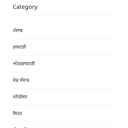
Category
ਪੰਜਾਬ
ਰਾਸ਼ਟਰੀ
ਅੰਤਰਰਾਸ਼ਟਰੀ
ਖੇਡ ਸੰਸਾਰ
ਮਨੋਰੰਜਨ
ਸਿਹਤ