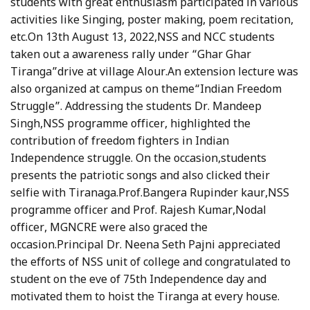
students with great enthusiasm participated in various
activities like Singing, poster making, poem recitation,
etc.On 13th August 13, 2022,NSS and NCC students
taken out a awareness rally under “Ghar Ghar
Tiranga”drive at village Alour.An extension lecture was
also organized at campus on theme“Indian Freedom
Struggle”. Addressing the students Dr. Mandeep
Singh,NSS programme officer, highlighted the
contribution of freedom fighters in Indian
Independence struggle. On the occasion,students
presents the patriotic songs and also clicked their
selfie with Tiranaga.Prof.Bangera Rupinder kaur,NSS
programme officer and Prof. Rajesh Kumar,Nodal
officer, MGNCRE were also graced the
occasion.Principal Dr. Neena Seth Pajni appreciated
the efforts of NSS unit of college and congratulated to
student on the eve of 75th Independence day and
motivated them to hoist the Tiranga at every house.