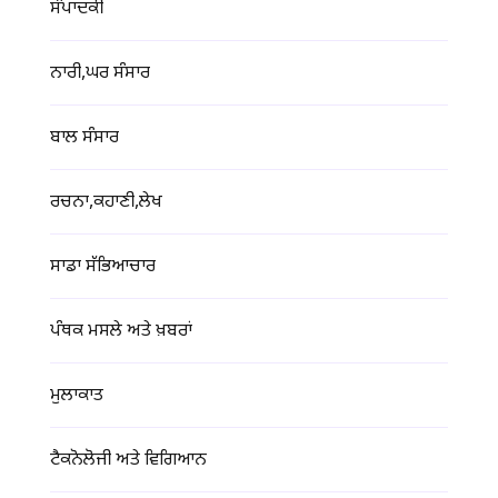
ਸੰਪਾਦਕੀ
ਨਾਰੀ,ਘਰ ਸੰਸਾਰ
ਬਾਲ ਸੰਸਾਰ
ਰਚਨਾ,ਕਹਾਣੀ,ਲੇਖ
ਸਾਡਾ ਸੱਭਿਆਚਾਰ
ਪੰਥਕ ਮਸਲੇ ਅਤੇ ਖ਼ਬਰਾਂ
ਮੁਲਾਕਾਤ
ਟੈਕਨੋਲੋਜੀ ਅਤੇ ਵਿਗਿਆਨ