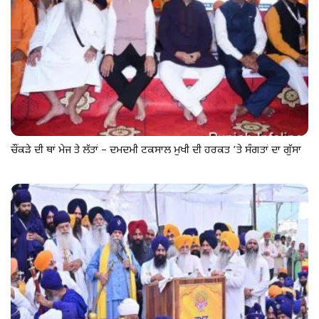
ਚੌਂਕੜੇ ਦੀ ਥਾਂ ਮੇਜ ਤੇ ਲੱਤਾਂ – ਦਮਦਮੀ ਟਕਸਾਲ ਮੁਖੀ ਦੀ ਹਰਕਤ ’ਤੇ ਸੰਗਤਾਂ ਦਾ ਗੁੱਸਾ