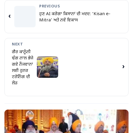
PREVIOUS
ਹੁਣ AI ਕਰੇਗਾ ਕਿਸਾਨਾਂ ਦੀ ਮਦਦ: ‘Kisan e-
‹
Mitra’ ਅਤੇ ਨਵੇਂ ਵਿਕਾਸ
NEXT
ਗੈਰ ਕਾਨੂੰਨੀ
ਢੰਗ ਨਾਲ ਭੇਜੇ
ਗਏ ਨੌਜਵਾਨਾਂ
›
ਲਈ ਹੁਨਰ
ਟਰੇਨਿੰਗ ਦੀ
ਲੋੜ