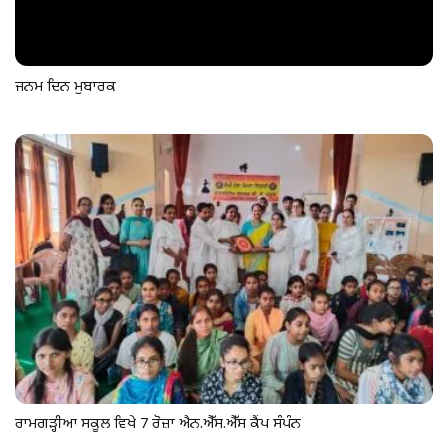
ਜਨਮ ਦਿਨ ਮੁਬਾਰਕ
ਰਾਮਗੜ੍ਹੀਆ ਸਕੂਲ ਵਿਖੇ 7 ਰੋਜ਼ਾ ਐਨ.ਐੱਸ.ਐੱਸ ਕੈੰਪ ਸੰਪੰਨ