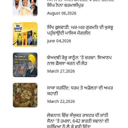
ਸਮਾਜ ਦੀ ਅਸਲ ਹਮਦਰਦ ਪਾਰਟੀ: ਰਣਜੀਤ
ਸਿੰਘ ਨੋਨਾ ਬਰਮਾਲੀਪੁਰ
August 06,2026
ਸਿੱਖ ਫੁਲਵਾੜੀ: ਘਰ-ਘਰ ਗੁਰਮਤਿ ਦੀ ਖੁਸ਼ਬੂ
ਪਹੁੰਚਾਉਂਦੀ ਮਾਸਿਕ ਮੈਗਜ਼ੀਨ
June 04,2026
ਬੇਅਦਬੀ ਰੋਕੂ ਕਾਨੂੰਨ ‘ਤੇ ਚਰਚਾ: ਸਿਆਣਪ
ਨਾਲ ਫੈਸਲਾ ਕਰਨ ਦੀ ਲੋੜ
March 27,2026
ਸਾਕਾ ਸਰਹਿੰਦ: ਧਰਮ ਤੇ ਅਡੋਲਤਾ ਦੀ ਅਮਰ
ਕਹਾਣੀ
March 22,2026
ਲੇਬਨਾਨ ਵਿੱਚ ਸੰਯੁਕਤ ਰਾਸ਼ਟਰ ਦੀ ਸ਼ਾਂਤੀ
ਸੈਨਾ ‘ਤੇ ਹਮਲਾ, 642 ਭਾਰਤੀ ਜਵਾਨਾਂ ਦੀ
ਸੁਰੱਖਿਆ ਨੂੰ ਲੈ ਕੇ ਵਧੀ ਚਿੰਤਾ