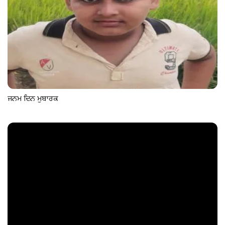
ਜਨਮ ਦਿਨ ਮੁਬਾਰਕ