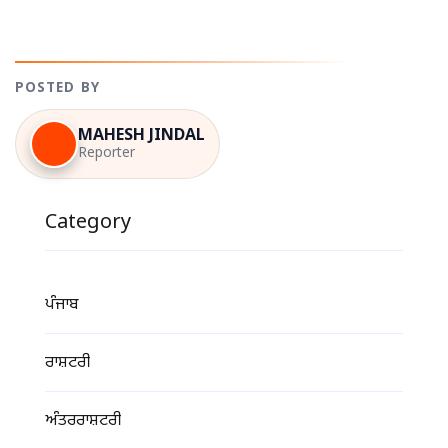
POSTED BY
MAHESH JINDAL
Reporter
Category
ਪੰਜਾਬ
ਰਾਸ਼ਟਰੀ
ਅੰਤਰਰਾਸ਼ਟਰੀ