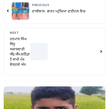
PREVIOUS
‹
ਵਾਲੀਬਾਲ- ਭਾਰਤ ਪਹੁੰਚਿਆ ਫਾਈਨਲ ਵਿਚ
NEXT
ਹਰਪਾਲ ਸਿੰਘ
ਸਿੱਧੂ
ਅਕਾਸ਼ਵਾਣੀ
›
ਐੱਫ.ਐੱਮ.ਬਠਿੰਡਾ
ਤੋਂ ਸ਼ਾਮੀ ਪੰਜ
ਬੋਲਣਗੇ ਅੱਜ