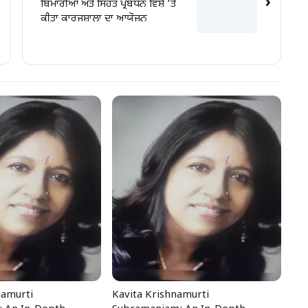
›
ਬਿਮਾਰੀਆਂ ਅਤੇ ਸਿਹਤ ਪ੍ਰਬੰਧਨ ਵਿਸ਼ੇ ’ਤੇ
ਕੀਤਾ ਕਾਰਜਸ਼ਾਲਾ ਦਾ ਆਯੋਜਨ
namurti
Kavita Krishnamurti