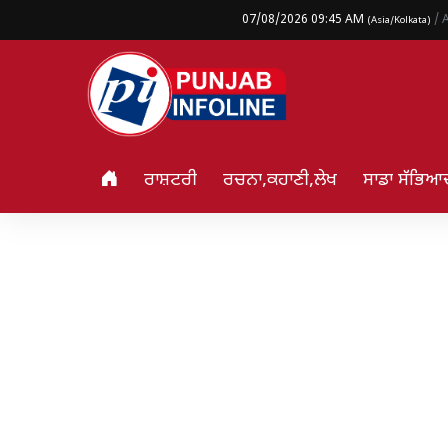
07/08/2026 09:45 AM
/ 
(Asia/Kolkata)
ਰਾਸ਼ਟਰੀ
ਰਚਨਾ,ਕਹਾਣੀ,ਲੇਖ
ਸਾਡਾ ਸੱਭਿਆ