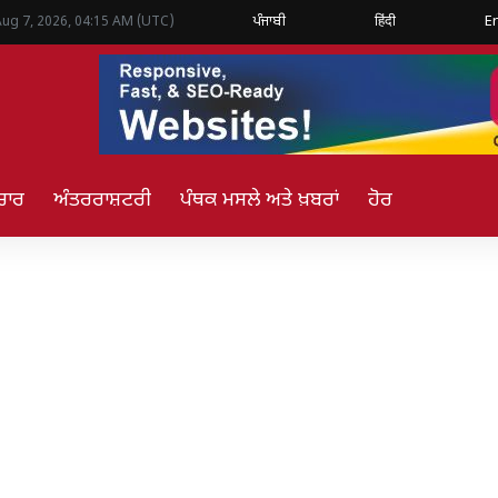
ਪੰਜਾਬੀ
हिंदी
E
Aug 7, 2026, 04:15 AM (UTC)
ਚਾਰ
ਅੰਤਰਰਾਸ਼ਟਰੀ
ਪੰਥਕ ਮਸਲੇ ਅਤੇ ਖ਼ਬਰਾਂ
ਹੋਰ