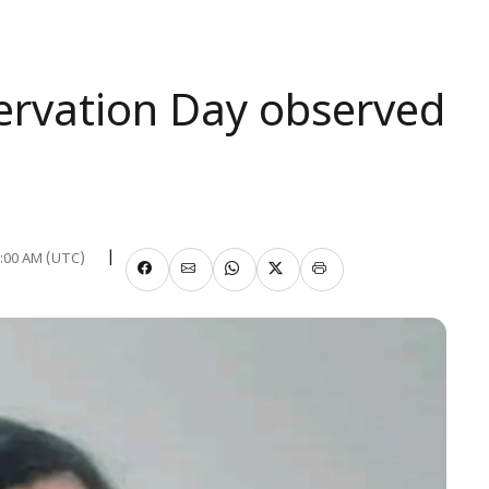
ervation Day observed
12:00 AM (UTC)