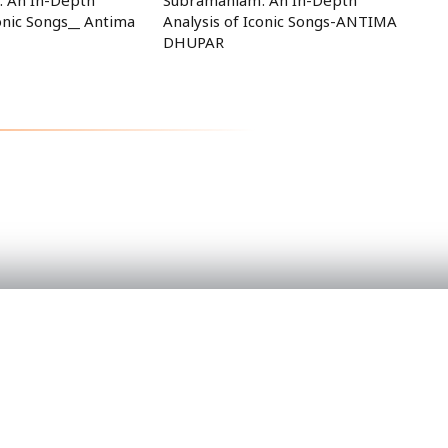
 An In-Depth
Subramaniam: An In-Depth
conic Songs__ Antima
Analysis of Iconic Songs-ANTIMA
DHUPAR
PRODUCT
Home
Categories