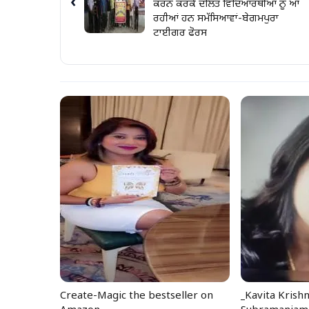
‹
ਕਰਨ ਕਰਕੇ ਦਲਿਤ ਵਿਦਿਆਰਥੀਆਂ ਨੂੰ ਆ
ਰਹੀਆਂ ਹਨ ਸਮੱਸਿਆਵਾਂ-ਬੇਗਮਪੁਰਾ
ਟਾਈਗਰ ਫੋਰਸ
Create-Magic the bestseller on
_Kavita Krish