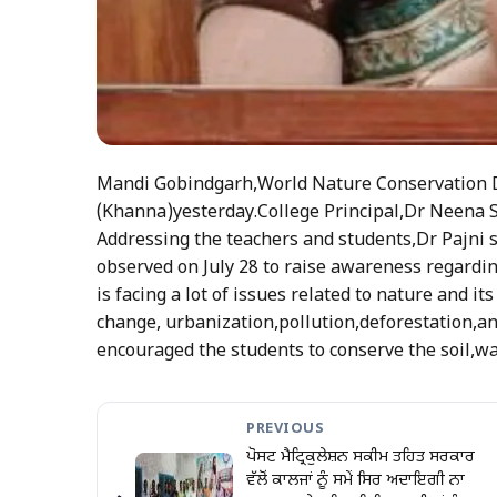
Mandi Gobindgarh,World Nature Conservation Da
(Khanna)yesterday.College Principal,Dr Neena Se
Addressing the teachers and students,Dr Pajni 
observed on July 28 to raise awareness regardin
is facing a lot of issues related to nature and 
change, urbanization,pollution,deforestation,an
encouraged the students to conserve the soil,wa
PREVIOUS
ਪੋਸਟ ਮੈਟ੍ਰਿਕੁਲੇਸ਼ਨ ਸਕੀਮ ਤਹਿਤ ਸਰਕਾਰ
ਵੱਲੋਂ ਕਾਲਜਾਂ ਨੂੰ ਸਮੇਂ ਸਿਰ ਅਦਾਇਗੀ ਨਾ