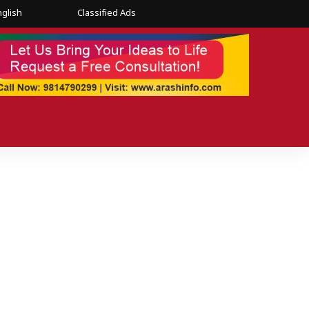
nglish
Classified Ads